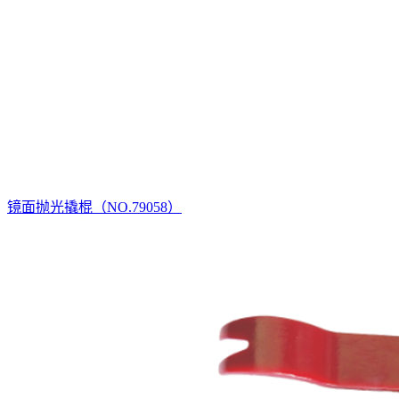
镜面抛光撬棍（NO.79058）