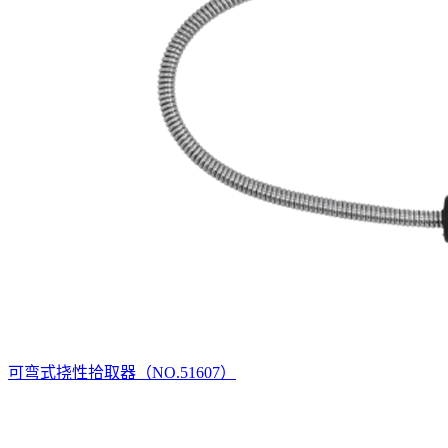
可弯式挠性拾取器（NO.51607）