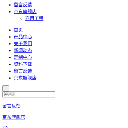
留言反馈
京东旗舰店
商用工程
首页
产品中心
关于我们
新闻动态
定制中心
资料下载
留言反馈
京东旗舰店
留言反馈
京东旗舰店
EN