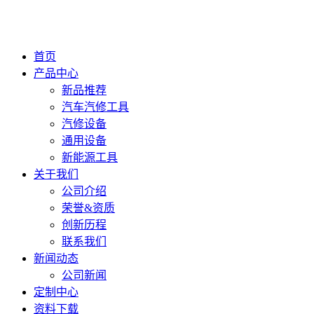
首页
产品中心
新品推荐
汽车汽修工具
汽修设备
通用设备
新能源工具
关于我们
公司介绍
荣誉&资质
创新历程
联系我们
新闻动态
公司新闻
定制中心
资料下载