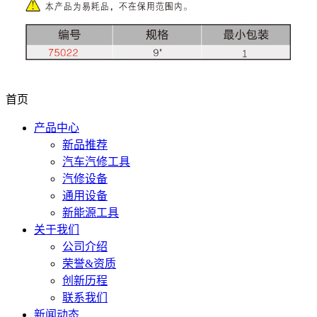
首页
产品中心
新品推荐
汽车汽修工具
汽修设备
通用设备
新能源工具
关于我们
公司介绍
荣誉&资质
创新历程
联系我们
新闻动态