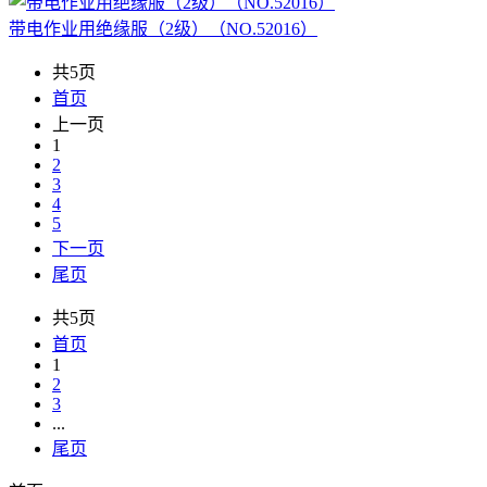
带电作业用绝缘服（2级）（NO.52016）
共5页
首页
上一页
1
2
3
4
5
下一页
尾页
共5页
首页
1
2
3
...
尾页