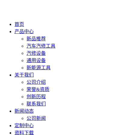
首页
产品中心
新品推荐
汽车汽修工具
汽修设备
通用设备
新能源工具
关于我们
公司介绍
荣誉&资质
创新历程
联系我们
新闻动态
公司新闻
定制中心
资料下载