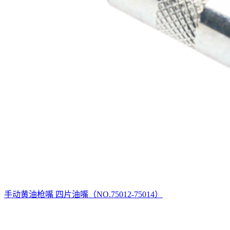
手动黄油枪嘴 四片油嘴（NO.75012-75014）