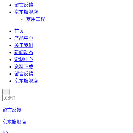
留言反馈
京东旗舰店
商用工程
首页
产品中心
关于我们
新闻动态
定制中心
资料下载
留言反馈
京东旗舰店
留言反馈
京东旗舰店
EN