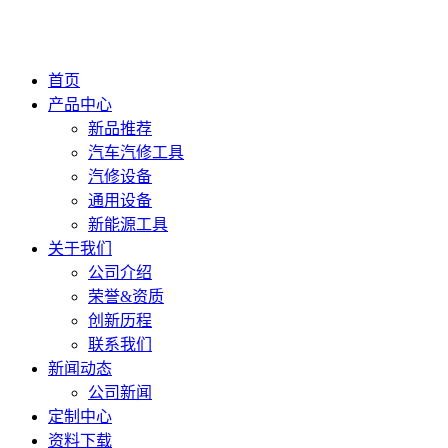
首页
产品中心
新品推荐
汽车汽修工具
汽修设备
通用设备
新能源工具
关于我们
公司介绍
荣誉&资质
创新历程
联系我们
新闻动态
公司新闻
定制中心
资料下载