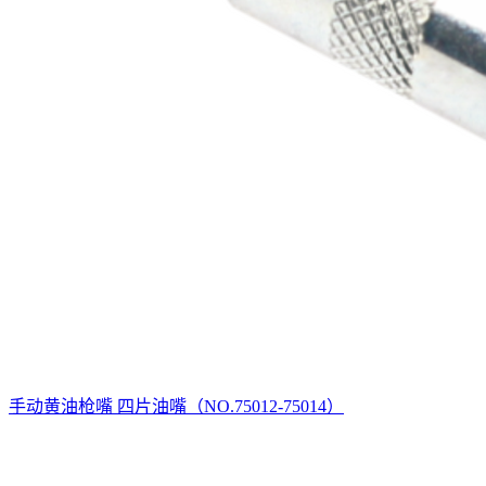
手动黄油枪嘴 四片油嘴（NO.75012-75014）