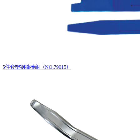
5件套塑钢撬棒组（NO.79015）