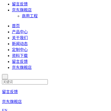
留言反馈
京东旗舰店
商用工程
首页
产品中心
关于我们
新闻动态
定制中心
资料下载
留言反馈
京东旗舰店
留言反馈
京东旗舰店
EN