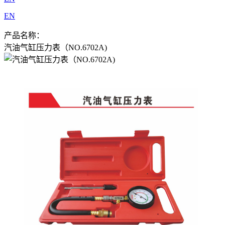
EN
产品名称：
汽油气缸压力表（NO.6702A)