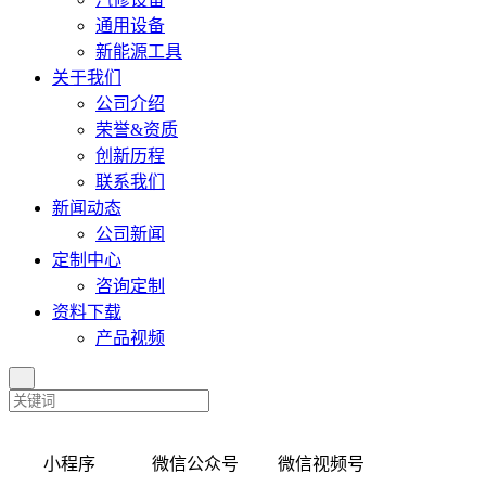
通用设备
新能源工具
关于我们
公司介绍
荣誉&资质
创新历程
联系我们
新闻动态
公司新闻
定制中心
咨询定制
资料下载
产品视频
小程序 微信公众号 微信视频号