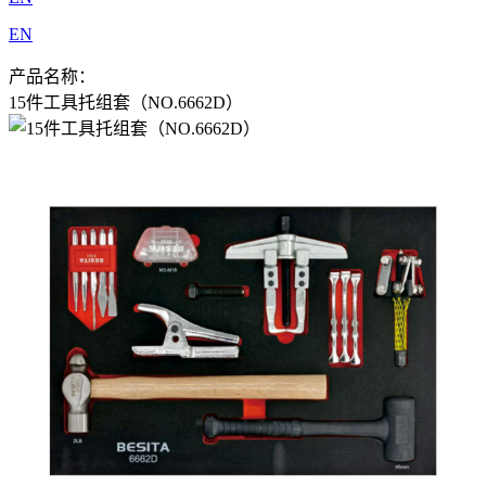
EN
产品名称：
15件工具托组套（NO.6662D）