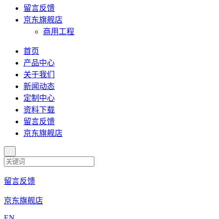
留言反馈
京东旗舰店
商用工程
首页
产品中心
关于我们
新闻动态
定制中心
资料下载
留言反馈
京东旗舰店
留言反馈
京东旗舰店
EN