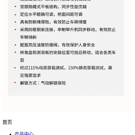
首页
产品中心