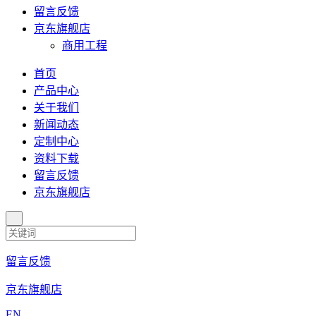
留言反馈
京东旗舰店
商用工程
首页
产品中心
关于我们
新闻动态
定制中心
资料下载
留言反馈
京东旗舰店
留言反馈
京东旗舰店
EN