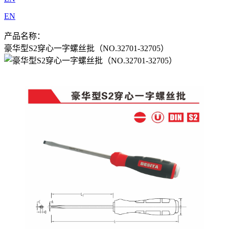
EN
产品名称：
豪华型S2穿心一字螺丝批（NO.32701-32705）