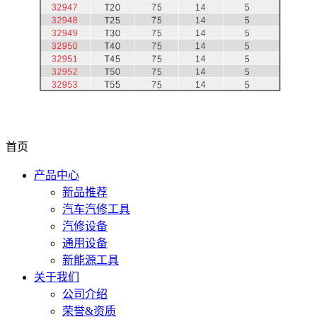
首页
产品中心
新品推荐
汽车汽修工具
汽修设备
通用设备
新能源工具
关于我们
公司介绍
荣誉&资质