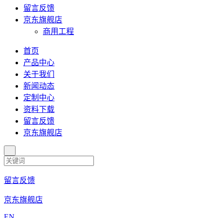
留言反馈
京东旗舰店
商用工程
首页
产品中心
关于我们
新闻动态
定制中心
资料下载
留言反馈
京东旗舰店
留言反馈
京东旗舰店
EN