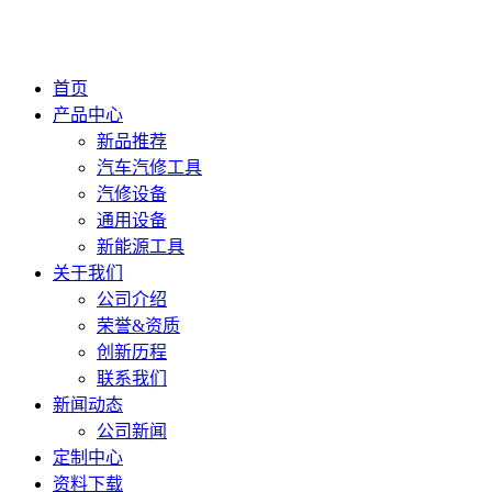
首页
产品中心
新品推荐
汽车汽修工具
汽修设备
通用设备
新能源工具
关于我们
公司介绍
荣誉&资质
创新历程
联系我们
新闻动态
公司新闻
定制中心
资料下载