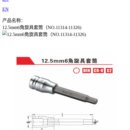
EN
产品名称：
12.5mm6角旋具套筒（NO.11314-11326)