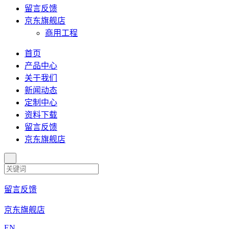
留言反馈
京东旗舰店
商用工程
首页
产品中心
关于我们
新闻动态
定制中心
资料下载
留言反馈
京东旗舰店
留言反馈
京东旗舰店
EN