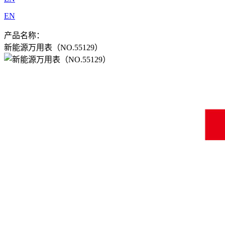
EN
产品名称：
新能源万用表（NO.55129）