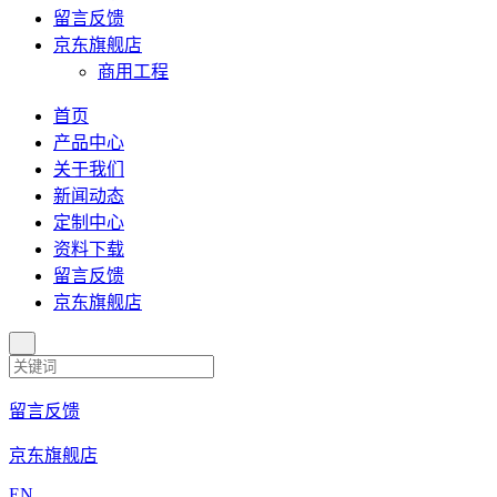
留言反馈
京东旗舰店
商用工程
首页
产品中心
关于我们
新闻动态
定制中心
资料下载
留言反馈
京东旗舰店
留言反馈
京东旗舰店
EN