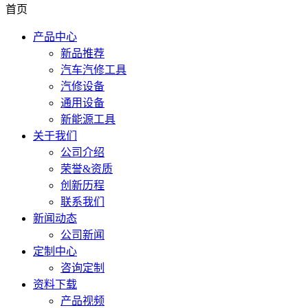
首页
产品中心
新品推荐
汽车汽修工具
汽修设备
通用设备
新能源工具
关于我们
公司介绍
荣誉&资质
创新历程
联系我们
新闻动态
公司新闻
定制中心
咨询定制
资料下载
产品视频