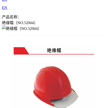
EN
产品名称：
绝缘帽（NO.52004）