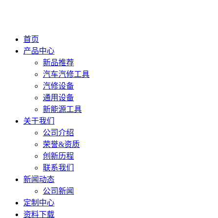
首页
产品中心
新品推荐
汽车汽修工具
汽修设备
通用设备
新能源工具
关于我们
公司介绍
荣誉&资质
创新历程
联系我们
新闻动态
公司新闻
定制中心
资料下载