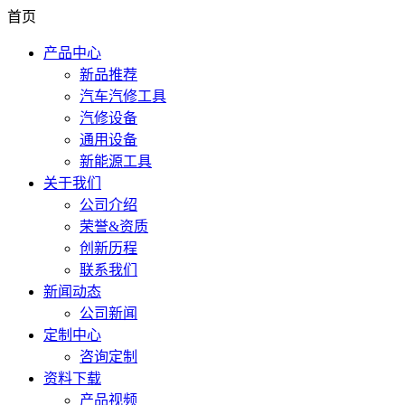
首页
产品中心
新品推荐
汽车汽修工具
汽修设备
通用设备
新能源工具
关于我们
公司介绍
荣誉&资质
创新历程
联系我们
新闻动态
公司新闻
定制中心
咨询定制
资料下载
产品视频