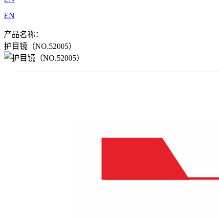
EN
产品名称：
护目镜（NO.52005）