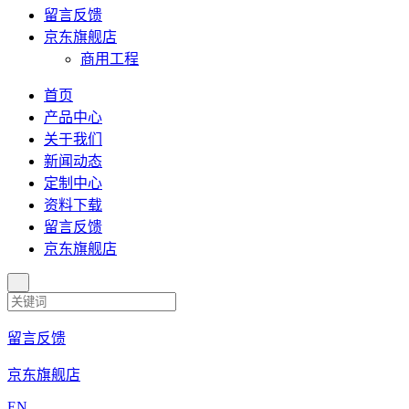
留言反馈
京东旗舰店
商用工程
首页
产品中心
关于我们
新闻动态
定制中心
资料下载
留言反馈
京东旗舰店
留言反馈
京东旗舰店
EN