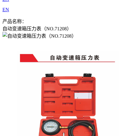
EN
产品名称：
自动变速箱压力表（NO.71208）