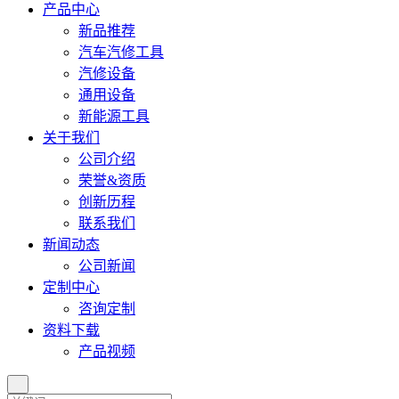
产品中心
新品推荐
汽车汽修工具
汽修设备
通用设备
新能源工具
关于我们
公司介绍
荣誉&资质
创新历程
联系我们
新闻动态
公司新闻
定制中心
咨询定制
资料下载
产品视频