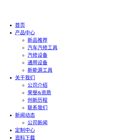
首页
产品中心
新品推荐
汽车汽修工具
汽修设备
通用设备
新能源工具
关于我们
公司介绍
荣誉&资质
创新历程
联系我们
新闻动态
公司新闻
定制中心
资料下载