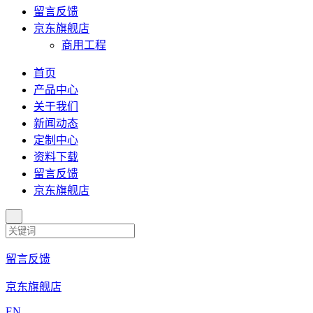
留言反馈
京东旗舰店
商用工程
首页
产品中心
关于我们
新闻动态
定制中心
资料下载
留言反馈
京东旗舰店
留言反馈
京东旗舰店
EN