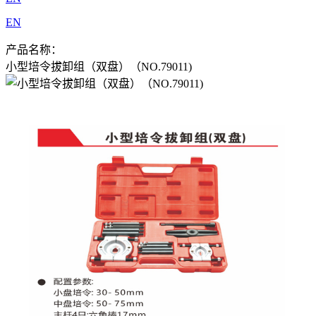
EN
产品名称：
小型培令拔卸组（双盘）（NO.79011)