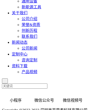
通用设备
新能源工具
关于我们
公司介绍
荣誉&资质
创新历程
联系我们
新闻动态
公司新闻
定制中心
咨询定制
资料下载
产品视频
小程序 微信公众号 微信视频号