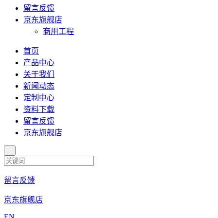
留言反馈
京东旗舰店
商用工程
首页
产品中心
关于我们
新闻动态
定制中心
资料下载
留言反馈
京东旗舰店
留言反馈
京东旗舰店
EN