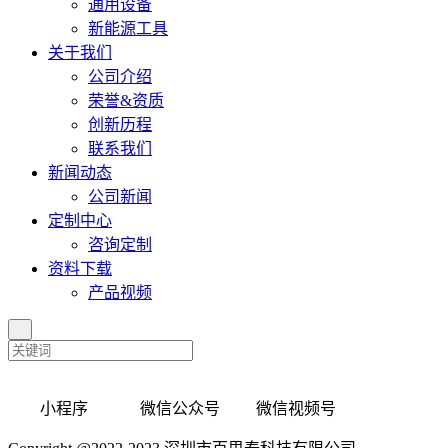
通用设备
新能源工具
关于我们
公司介绍
荣誉&资质
创新历程
联系我们
新闻动态
公司新闻
定制中心
咨询定制
资料下载
产品视频
小程序 微信公众号 微信视频号