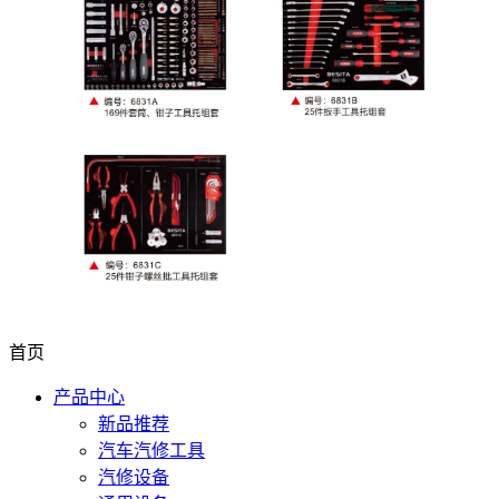
首页
产品中心
新品推荐
汽车汽修工具
汽修设备