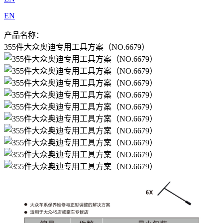
EN
产品名称：
355件大众奥迪专用工具方案（NO.6679）