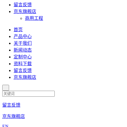
留言反馈
京东旗舰店
商用工程
首页
产品中心
关于我们
新闻动态
定制中心
资料下载
留言反馈
京东旗舰店
留言反馈
京东旗舰店
EN