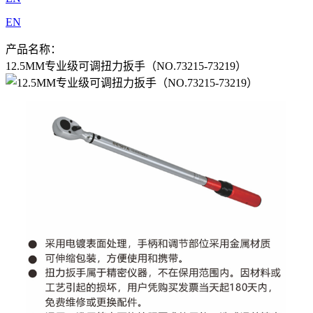
EN
产品名称：
12.5MM专业级可调扭力扳手（NO.73215-73219）