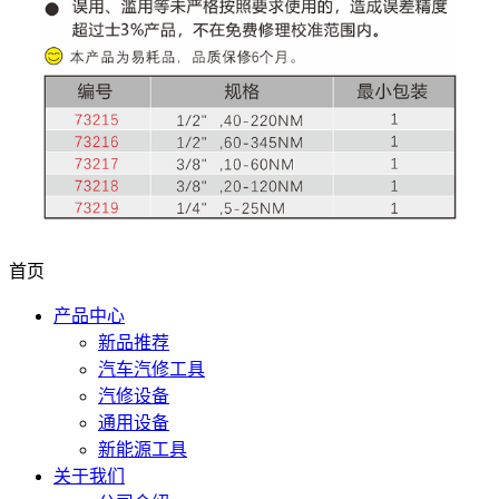
首页
产品中心
新品推荐
汽车汽修工具
汽修设备
通用设备
新能源工具
关于我们