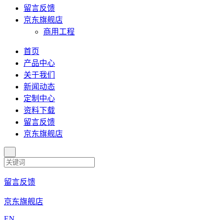
留言反馈
京东旗舰店
商用工程
首页
产品中心
关于我们
新闻动态
定制中心
资料下载
留言反馈
京东旗舰店
留言反馈
京东旗舰店
EN