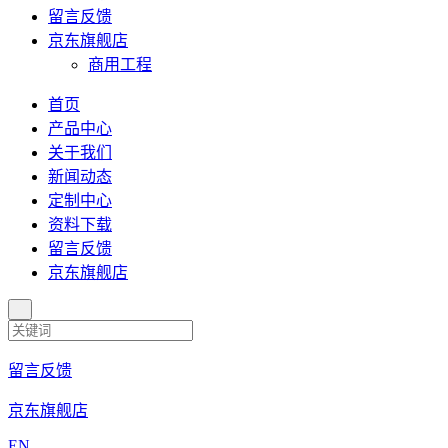
留言反馈
京东旗舰店
商用工程
首页
产品中心
关于我们
新闻动态
定制中心
资料下载
留言反馈
京东旗舰店
留言反馈
京东旗舰店
EN