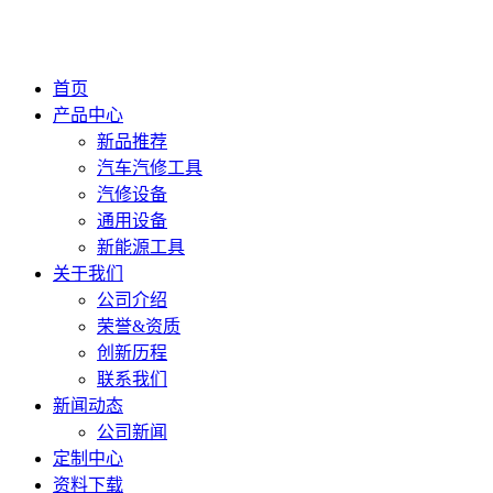
首页
产品中心
新品推荐
汽车汽修工具
汽修设备
通用设备
新能源工具
关于我们
公司介绍
荣誉&资质
创新历程
联系我们
新闻动态
公司新闻
定制中心
资料下载