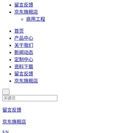
留言反馈
京东旗舰店
商用工程
首页
产品中心
关于我们
新闻动态
定制中心
资料下载
留言反馈
京东旗舰店
留言反馈
京东旗舰店
EN