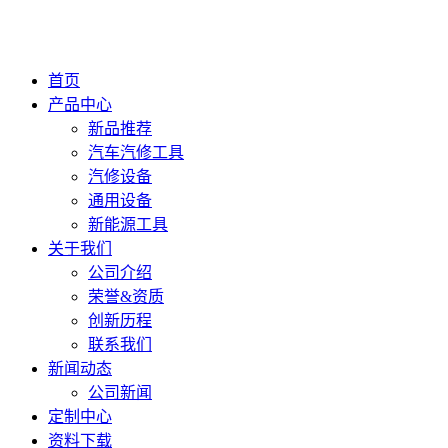
首页
产品中心
新品推荐
汽车汽修工具
汽修设备
通用设备
新能源工具
关于我们
公司介绍
荣誉&资质
创新历程
联系我们
新闻动态
公司新闻
定制中心
资料下载