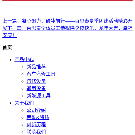
上一篇：
凝心聚力，破冰前行——百思泰夏季团建活动精彩开
展
下一篇：
百思泰全体员工恭祝除夕夜快乐，龙年大吉，幸福
安康！
首页
产品中心
新品推荐
汽车汽修工具
汽修设备
通用设备
新能源工具
关于我们
公司介绍
荣誉&资质
创新历程
联系我们